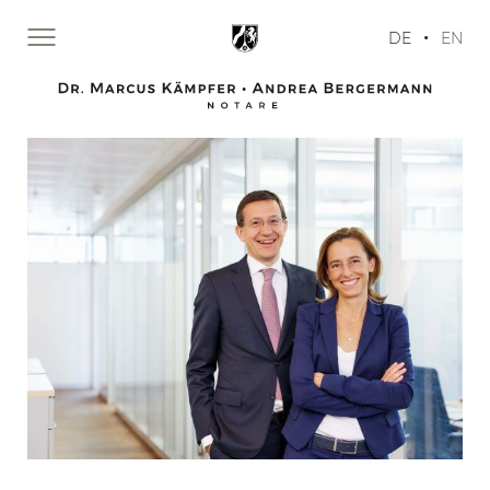
•
DE
EN
Zur Startseite von Notare Dr.
START
TÄTIGKEITEN